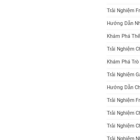
Trải Nghiệm Fr
Hướng Dẫn Nhậ
Khám Phá Thế 
Trải Nghiệm Ch
Khám Phá Trò 
Trải Nghiệm G
Hướng Dẫn Chơ
Trải Nghiệm F
Trải Nghiệm C
Trải Nghiệm Ch
Trải Nghiệm N