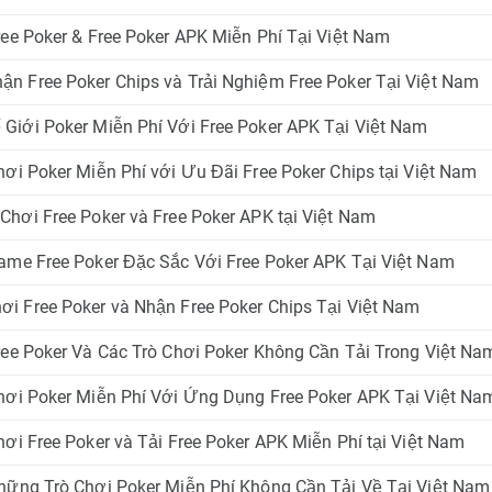
ee Poker & Free Poker APK Miễn Phí Tại Việt Nam
n Free Poker Chips và Trải Nghiệm Free Poker Tại Việt Nam
Giới Poker Miễn Phí Với Free Poker APK Tại Việt Nam
ơi Poker Miễn Phí với Ưu Đãi Free Poker Chips tại Việt Nam
Chơi Free Poker và Free Poker APK tại Việt Nam
ame Free Poker Đặc Sắc Với Free Poker APK Tại Việt Nam
i Free Poker và Nhận Free Poker Chips Tại Việt Nam
ree Poker Và Các Trò Chơi Poker Không Cần Tải Trong Việt Na
hơi Poker Miễn Phí Với Ứng Dụng Free Poker APK Tại Việt Na
ơi Free Poker và Tải Free Poker APK Miễn Phí tại Việt Nam
hững Trò Chơi Poker Miễn Phí Không Cần Tải Về Tại Việt Nam