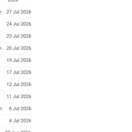
m
27 Jul 2026
24 Jul 2026
23 Jul 2026
m
20 Jul 2026
19 Jul 2026
17 Jul 2026
12 Jul 2026
11 Jul 2026
m
6 Jul 2026
4 Jul 2026