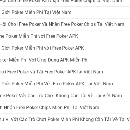
ội Chơi Free Poker và Nhận Free Poker Chips tại Việt Nam
Giới Poker Miễn Phí Tại Việt Nam
ội Chơi Free Poker Và Nhận Free Poker Chips Tại Việt Nam
 Poker Miễn Phí với Free Poker APK
Giới Poker Miễn Phí với Free Poker APK
oker Miễn Phí Với Ứng Dụng APK Miễn Phí
ơi Free Poker và Tải Free Poker APK tại Việt Nam
Giới Poker Miễn Phí Với Free Poker APK Tại Việt Nam
ree Poker Với Các Trò Chơi Không Cần Tải Về Tại Việt Nam
 Nhận Free Poker Chips Miễn Phí Tại Việt Nam
ú Vị Với Các Trò Chơi Poker Miễn Phí Không Cần Tải Về Tại V