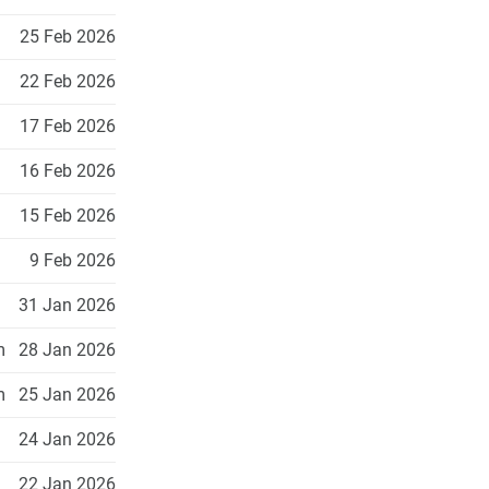
25 Feb 2026
22 Feb 2026
17 Feb 2026
16 Feb 2026
15 Feb 2026
9 Feb 2026
31 Jan 2026
m
28 Jan 2026
m
25 Jan 2026
24 Jan 2026
22 Jan 2026