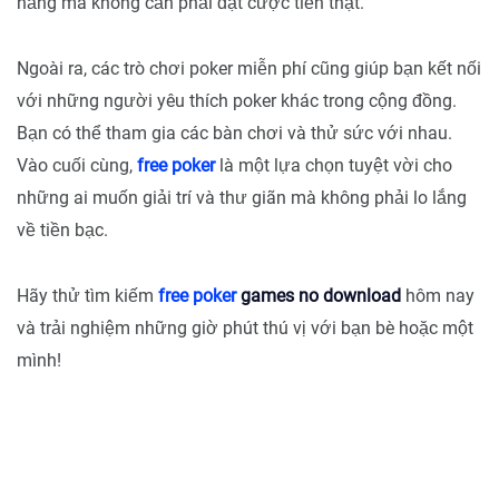
năng mà không cần phải đặt cược tiền thật.
Ngoài ra, các trò chơi poker miễn phí cũng giúp bạn kết nối
với những người yêu thích poker khác trong cộng đồng.
Bạn có thể tham gia các bàn chơi và thử sức với nhau.
Vào cuối cùng,
free poker
là một lựa chọn tuyệt vời cho
những ai muốn giải trí và thư giãn mà không phải lo lắng
về tiền bạc.
Hãy thử tìm kiếm
free poker
games no download
hôm nay
và trải nghiệm những giờ phút thú vị với bạn bè hoặc một
mình!