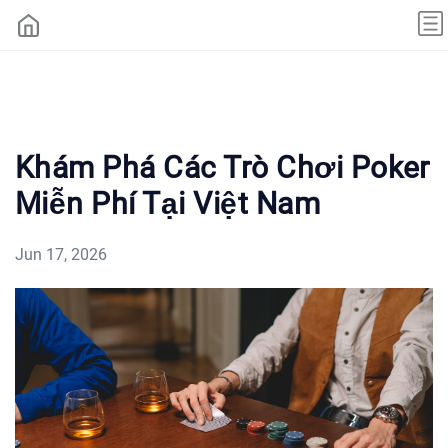
Khám Phá Các Trò Chơi Poker
Miễn Phí Tại Việt Nam
Jun 17, 2026