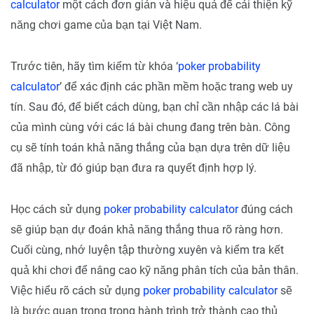
calculator
một cách đơn giản và hiệu quả để cải thiện kỹ
năng chơi game của bạn tại Việt Nam.
Trước tiên, hãy tìm kiếm từ khóa ‘
poker probability
calculator
’ để xác định các phần mềm hoặc trang web uy
tín. Sau đó, để biết cách dùng, bạn chỉ cần nhập các lá bài
của mình cùng với các lá bài chung đang trên bàn. Công
cụ sẽ tính toán khả năng thắng của bạn dựa trên dữ liệu
đã nhập, từ đó giúp bạn đưa ra quyết định hợp lý.
Học cách sử dụng
poker probability calculator
đúng cách
sẽ giúp bạn dự đoán khả năng thắng thua rõ ràng hơn.
Cuối cùng, nhớ luyện tập thường xuyên và kiểm tra kết
quả khi chơi để nâng cao kỹ năng phân tích của bản thân.
Việc hiểu rõ cách sử dụng
poker probability calculator
sẽ
là bước quan trọng trong hành trình trở thành cao thủ